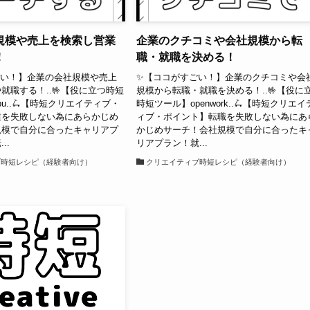
規模や売上を検索し営業
企業のクチコミや会社規模から転
！
職・就職を決める！
ごい！】企業の会社規模や売上
✨【ココがすごい！】企業のクチコミや会
就職する！..🤟【役に立つ時短
規模から転職・就職を決める！..🤟【役に
bu..🛴【時短クリエイティブ・
時短ツール】openwork..🛴【時短クリエイ
業を失敗しない為にあらかじめ
ィブ・ポイント】転職を失敗しない為にあ
規模で自分に合ったキャリアプ
かじめサーチ！会社規模で自分に合ったキ
..
リアプラン！就...
ブ時短レシピ（経験者向け）
クリエイティブ時短レシピ（経験者向け）