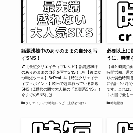
話題沸騰中のありのままの自分を写
必要以上に
すSNS！
うに、時間
💕【最短クリエイティブレシピ】話題沸騰中
【週40時間労
のありのままの自分を写すSNS！..🤟【役に立
時間労働、週の
つ時短ツール】BeReal..🛴【時短クリエイテ
りの労働時間 
ィブ・ポイント】欧米で超流行っている新規
に合計 40 
SNS！Z世代の間で大人気の「真実系SNS」！
です。これは
今までのSNSには...
くの国で最も一
クリエイティブ時短レシピ（上級者向け）
時短勤務