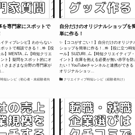
事を専門家にスポットで
自分だけのオリジナルショップを
！
単に作る！
エイティブレシピ】わからない
✨【ココがすごい！】自分だけのオリジナ
ポットで相談できる！..🤟【役
ショップを簡単に作る！..🤟【役に立つ時
】MENTA..🛴【時短クリエ
ール】SUZURI..🛴【時短クリエイティブ
イント】疑問をスポット的にオ
イント】在庫を抱える必要が無い赤字を防
決！さまざまな分野の専門家が
たい！YouTubeチャンネルと連携ができる
..
オリジナルショッ...
ブ時短レシピ（初心者・未経験者向
クリエイティブ時短レシピ（経験者向け）