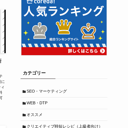
新
カテゴリー
テ
役に
ティ
SEO・マーケティング
料
可
WEB・DTP
オススメ
クリエイティブ時短レシピ（上級者向け）