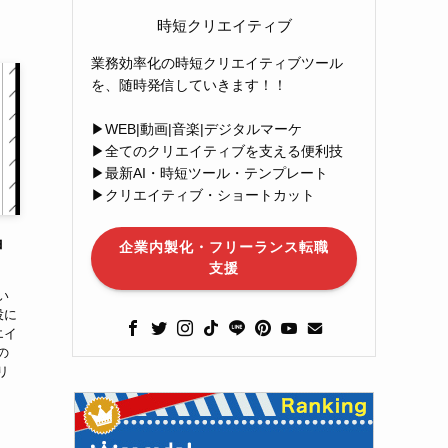
時短クリエイティブ
業務効率化の時短クリエイティブツール
を、随時発信していきます！！
▶︎WEB|動画|音楽|デジタルマーケ
▶︎全てのクリエイティブを支える便利技
▶︎最新AI・時短ツール・テンプレート
▶︎クリエイティブ・ショートカット
ョ
企業内製化・フリーランス転職
支援
い
役に
エイ
の
リ