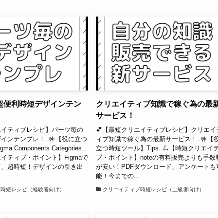
超便利時短デザインテン
クリエイティブ知識で稼ぐ為の最
サービス！
エイティブレシピ】パーツ毎の
💕【最短クリエイティブレシピ】クリエイ
インテンプレ！..🤟【役に立つ
ィブ知識で稼ぐ為の最新サービス！..🤟【
 Components Categories..
立つ時短ツール】Tips..🛴【時短クリエイ
エイティブ・ポイント】Figmaで
ブ・ポイント】noteの有料販売よりも手数
て、超時短！デザインの引き出
が安い！PDFダウンロード、アンケートも
.
能！今までの...
ブ時短レシピ（経験者向け）
クリエイティブ時短レシピ（上級者向け）