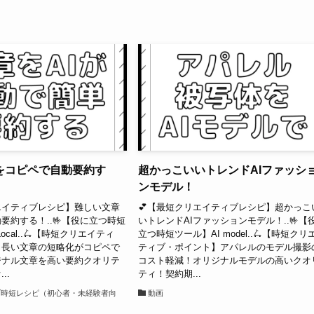
をコピペで自動要約す
超かっこいいトレンドAIファッシ
ンモデル！
エイティブレシピ】難しい文章
💕【最短クリエイティブレシピ】超かっこ
要約する！..🤟【役に立つ時短
いトレンドAIファッションモデル！..🤟【
Local..🛴【時短クリエイティ
立つ時短ツール】AI model..🛴【時短クリ
】長い文章の短略化がコピペで
ティブ・ポイント】アパレルのモデル撮影
ジナル文章を高い要約クオリテ
コスト軽減！オリジナルモデルの高いクオ
..
ティ！契約期...
ブ時短レシピ（初心者・未経験者向
動画