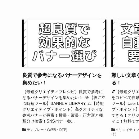
良質で参考になるバナーデザインを
難しい文章
集めたい！
る！
【最短クリエイティブレシピ】良質で参考に
💕【最短クリ
なるバナーデザインを集めたい！..🤟【役に立
をコピペで自動
つ時短ツール】BANNER LIBRARY..🛴【時短
ツール】User 
クリエイティブ・ポイント】高クオリティな
ブ・ポイント
参考バナーが豊富！横長・縦長・正方形と種
できる！オリ
類分け検索！SNSバナー参...
ィに！無料でオ.
テンプレート(WEB・DTP)
クリエイティ
け）