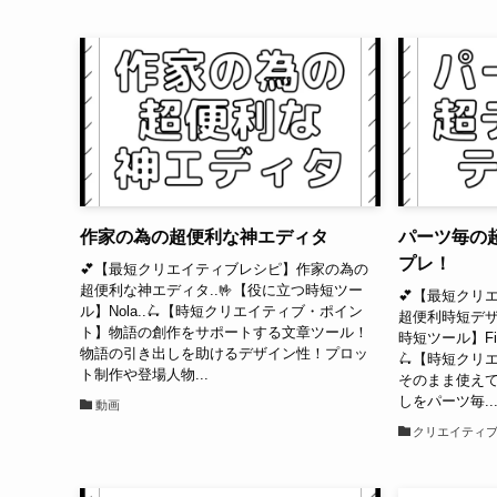
作家の為の超便利な神エディタ
パーツ毎の
プレ！
💕【最短クリエイティブレシピ】作家の為の
超便利な神エディタ..🤟【役に立つ時短ツー
💕【最短クリ
ル】Nola..🛴【時短クリエイティブ・ポイン
超便利時短デザ
ト】物語の創作をサポートする文章ツール！
時短ツール】Figma
物語の引き出しを助けるデザイン性！プロッ
🛴【時短クリ
ト制作や登場人物...
そのまま使え
しをパーツ毎..
動画
クリエイティ