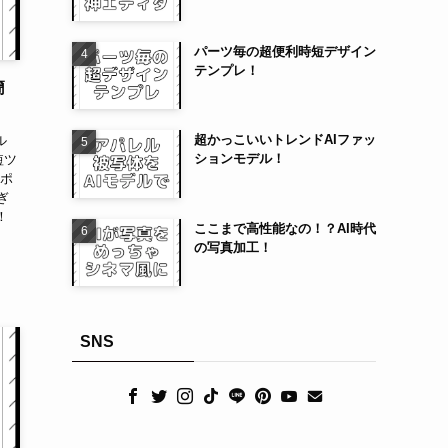
パーツ毎の超便利時短デザイン
テンプレ！
簡
超かっこいいトレンドAIファッ
ル
ションモデル！
短ツ
・ポ
ぎ
！
ここまで高性能なの！？AI時代
の写真加工！
SNS