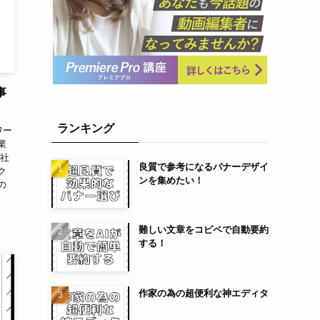
事
ランキング
ワー
業
正社
良質で参考になるバナーデザイ
ク
ンを集めたい！
の
難しい文章をコピペで自動要約
する！
作家の為の超便利な神エディタ