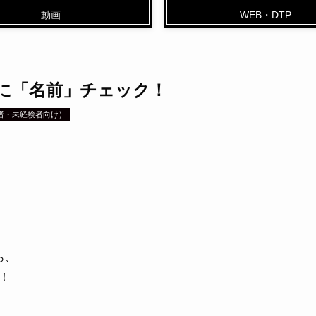
動画
WEB・DTP
に「名前」チェック！
者・未経験者向け）
ら、
！