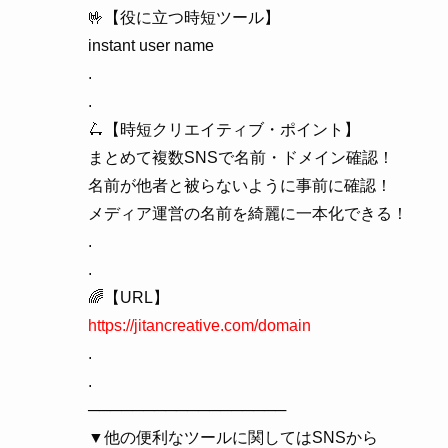
🤟【役に立つ時短ツール】
instant user name
.
.
🛴【時短クリエイティブ・ポイント】
まとめて複数SNSで名前・ドメイン確認！
名前が他者と被らないように事前に確認！
メディア運営の名前を綺麗に一本化できる！
.
.
🌈【URL】
https://jitancreative.com/domain
.
.
──────────────────
▼他の便利なツールに関してはSNSから