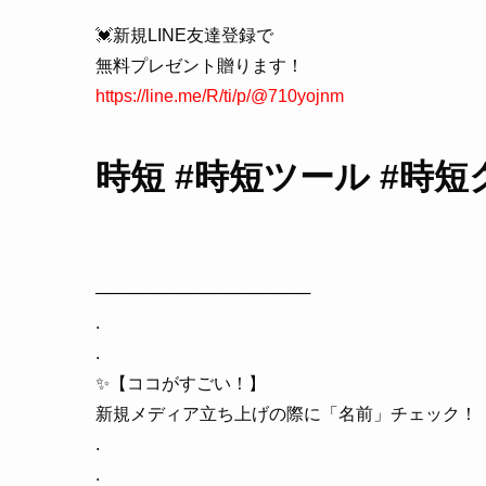
💓新規LINE友達登録で
無料プレゼント贈ります！
https://line.me/R/ti/p/@710yojnm
時短 #時短ツール #時短ク
──────────────────
.
.
✨【ココがすごい！】
新規メディア立ち上げの際に「名前」チェック！
.
.