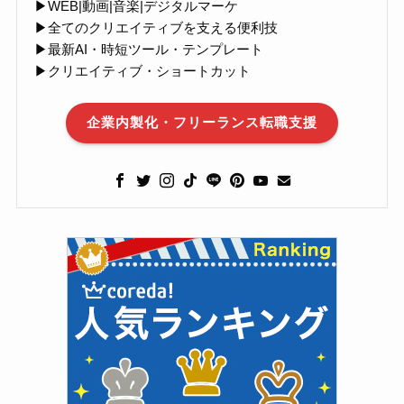
▶︎WEB|動画|音楽|デジタルマーケ
▶︎全てのクリエイティブを支える便利技
▶︎最新AI・時短ツール・テンプレート
▶︎クリエイティブ・ショートカット
企業内製化・フリーランス転職支援