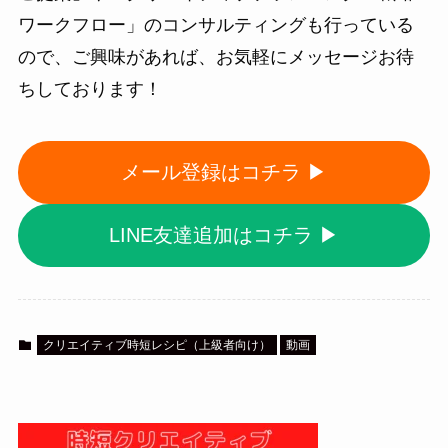
ワークフロー」のコンサルティングも行っている
ので、ご興味があれば、お気軽にメッセージお待
ちしております！
メール登録はコチラ ▶︎
LINE友達追加はコチラ ▶︎
クリエイティブ時短レシピ（上級者向け）
動画