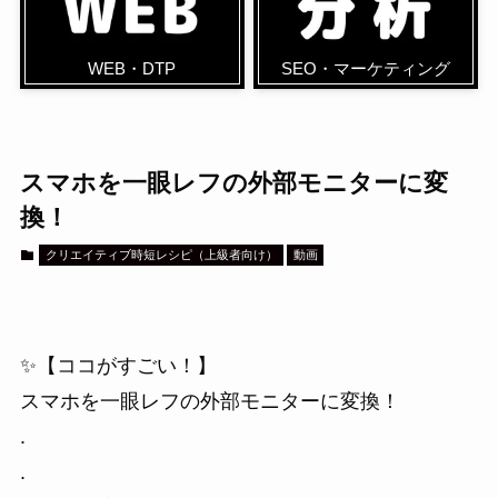
WEB・DTP
SEO・マーケティング
スマホを一眼レフの外部モニターに変
換！
クリエイティブ時短レシピ（上級者向け）
動画
✨【ココがすごい！】
スマホを一眼レフの外部モニターに変換！
.
.