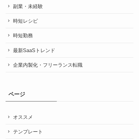
副業・未経験
時短レシピ
時短勤務
最新SaaSトレンド
企業内製化・フリーランス転職
ページ
オススメ
テンプレート